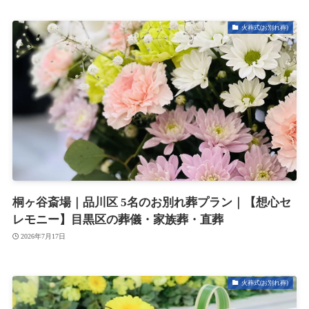
火葬式(お別れ葬)
桐ヶ谷斎場｜品川区 5名のお別れ葬プラン｜【想心セ
レモニー】目黒区の葬儀・家族葬・直葬
2026年7月17日
火葬式(お別れ葬)