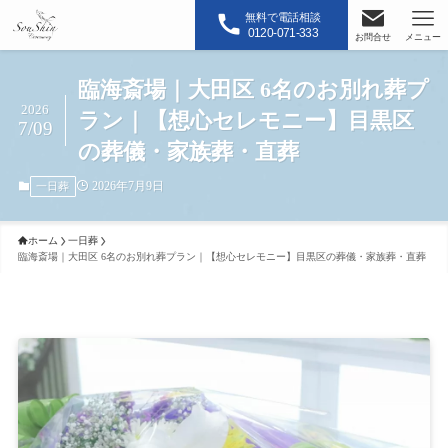
無料で電話相談
0120-071-333
お問合せ
メニュー
臨海斎場｜大田区 6名のお別れ葬プ
2026
ラン｜【想心セレモニー】目黒区
7/09
の葬儀・家族葬・直葬
2026年7月9日
一日葬
ホーム
一日葬
臨海斎場｜大田区 6名のお別れ葬プラン｜【想心セレモニー】目黒区の葬儀・家族葬・直葬