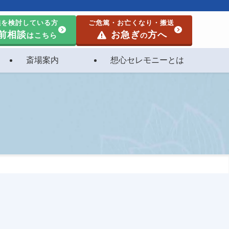
儀を検討している方
ご危篤・お亡くなり・搬送
前相談
お急ぎ
方へ
はこちら
の
斎場案内
想心セレモニーとは