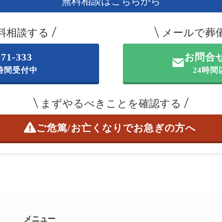
無料相談はこちらから
料相談する
メールで葬
071-333
お問合
4時間受付中
24時
まずやるべきことを確認する
ご危篤/お亡くなりで
お急ぎの方へ
メニュー