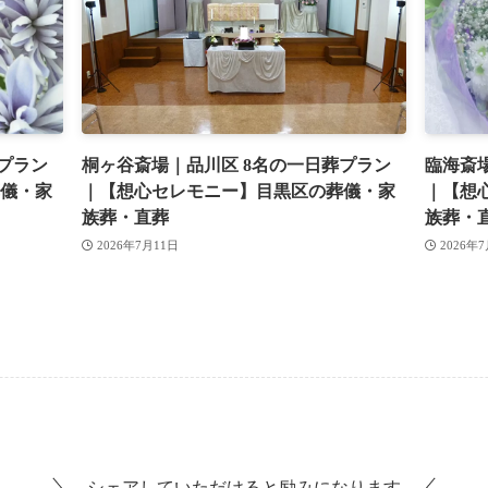
プラン
桐ヶ谷斎場｜品川区 8名の一日葬プラン
臨海斎
儀・家
｜【想心セレモニー】目黒区の葬儀・家
｜【想
族葬・直葬
族葬・
2026年7月11日
2026年
シェアしていただけると励みになります