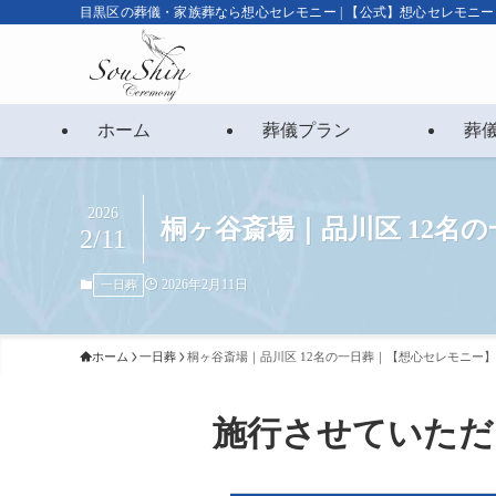
目黒区の葬儀・家族葬なら想心セレモニー | 【公式】想心セレモニー
ホーム
葬儀プラン
葬
2026
桐ヶ谷斎場｜品川区 12名
2/11
2026年2月11日
一日葬
ホーム
一日葬
桐ヶ谷斎場｜品川区 12名の一日葬｜【想心セレモニー
施行させていただ