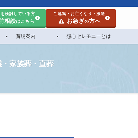
儀を検討している方
ご危篤・お亡くなり・搬送
前相談
お急ぎ
方へ
はこちら
の
斎場案内
想心セレモニーとは
儀・家族葬・直葬