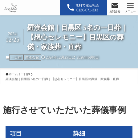
無料で電話相談
0120-071-333
お問合せ
メニュー
羅漢会館｜目黒区 5名の一日葬｜
2024
【想心セレモニー】目黒区の葬
12/25
儀・家族葬・直葬
2024年12月25日
2026年6月8日
一日葬
羅漢会館
ホーム
一日葬
羅漢会館｜目黒区 5名の一日葬｜【想心セレモニー】目黒区の葬儀・家族葬・直葬
施行させていただいた葬儀事例
項目
詳細