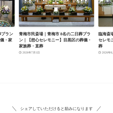
葬プラン
青梅市民斎場｜青梅市 8名の二日葬プラ
臨海斎
儀・家
ン｜【想心セレモニー】目黒区の葬儀・
セレモ
家族葬・直葬
葬
2026年7月1日
2026年
シェアしていただけると励みになります