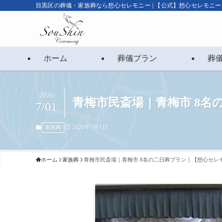
目黒区の葬儀・家族葬なら想心セレモニー | 【公式】想心セレモニー
ホーム
葬儀プラン
葬
2026
青梅市民斎場｜青梅市 8
7/01
2026年7月1日
家族葬
ホーム
家族葬
青梅市民斎場｜青梅市 8名の二日葬プラン｜【想心セレ