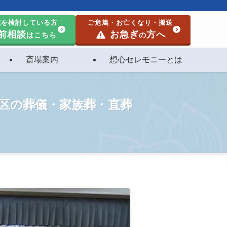
儀を検討している方
ご危篤・お亡くなり・搬送
前相談
お急ぎ
方へ
はこちら
の
斎場案内
想心セレモニーとは
黒区の葬儀・家族葬・直葬