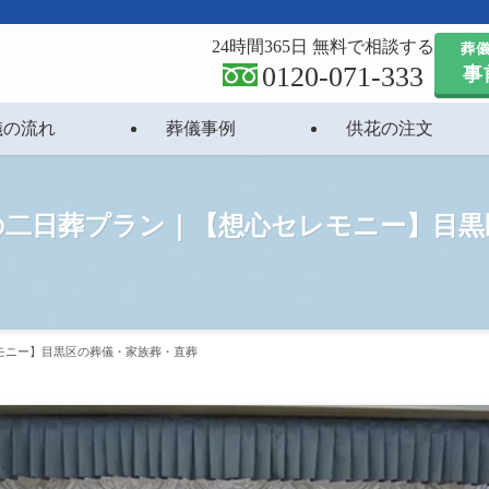
24時間365日 無料で相談する
葬
0120-071-333
事
儀の流れ
葬儀事例
供花の注文
名の二日葬プラン｜【想心セレモニー】目
モニー】目黒区の葬儀・家族葬・直葬