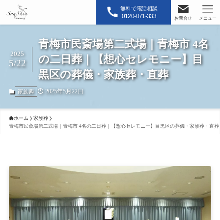
無料で電話相談
0120-071-333
お問合せ
メニュー
青梅市民斎場第二式場｜青梅市 4名
2025
の二日葬｜【想心セレモニー】目
5/22
黒区の葬儀・家族葬・直葬
2025年5月22日
家族葬
ホーム
家族葬
青梅市民斎場第二式場｜青梅市 4名の二日葬｜【想心セレモニー】目黒区の葬儀・家族葬・直葬