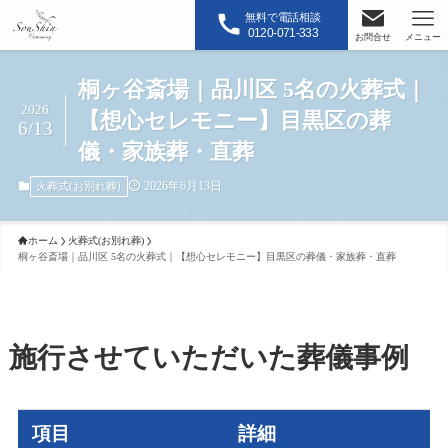
無料で電話相談
0120-071-333
お問合せ
メニュー
桐ヶ谷斎場｜品川区 5名の火葬式｜
2026
【想心セレモニー】目黒区の葬
6/13
儀・家族葬・直葬
2026年6月13日
火葬式(お別れ葬)
ホーム
火葬式(お別れ葬)
桐ヶ谷斎場｜品川区 5名の火葬式｜【想心セレモニー】目黒区の葬儀・家族葬・直葬
施行させていただいた葬儀事例
項目
詳細